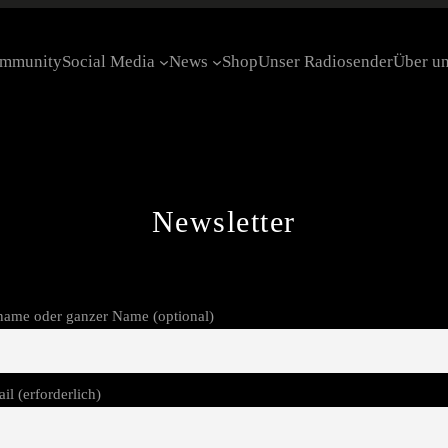
ommunity
Social Media
News
Shop
Unser Radiosender
Über u
Newsletter
name oder ganzer Name (optional)
il (erforderlich)