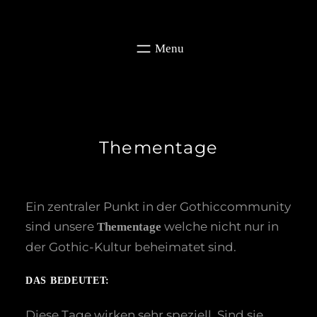
Zum
Inhalt
springen
Thementage
Ein zentraler Punkt in der Gothiccommunity
sind unsere
welche nicht nur in
Thementage
der Gothic-Kultur beheimatet sind.
DAS BEDEUTET:
Diese Tage wirken sehr speziell. Sind sie