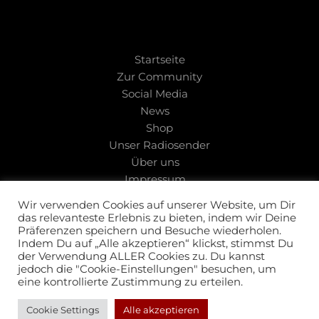
Pages
Startseite
Zur Community
Social Media
News
Shop
Unser Radiosender
Über uns
Impressum
Wir verwenden Cookies auf unserer Website, um Dir
das relevanteste Erlebnis zu bieten, indem wir Deine
Follow us
Präferenzen speichern und Besuche wiederholen.
Indem Du auf „Alle akzeptieren“ klickst, stimmst Du
der Verwendung ALLER Cookies zu. Du kannst
Facebook
jedoch die "Cookie-Einstellungen" besuchen, um
eine kontrollierte Zustimmung zu erteilen.
Instagram
Cookie Settings
Alle akzeptieren