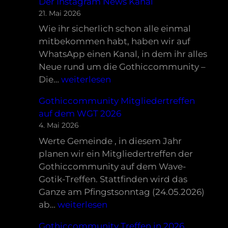
Der Instagram News Kanal
21. Mai 2026
Wie ihr sicherlich schon alle einmal
mitbekommen habt, haben wir auf
WhatsApp einen Kanal, in dem ihr alles
Neue rund um die Gothiccommunity –
Der
Die…
weiterlesen
Instagram
Gothiccommunity Mitgliedertreffen
News
auf dem WGT 2026
Kanal
4. Mai 2026
Werte Gemeinde , in diesem Jahr
planen wir ein Mitgliedertreffen der
Gothiccommunity auf dem Wave-
Gotik-Treffen. Stattfinden wird das
Ganze am Pfingstsonntag (24.05.2026)
Gothiccommunity
ab…
weiterlesen
Mitgliedertreffen
Gothiccommunity Treffen in 2026