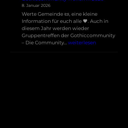
auf
8. Januar 2026
dem
Werte Gemeinde 📜, eine kleine
WGT
Information für euch alle 🖤. Auch in
2026
diesem Jahr werden wieder
Gruppentreffen der Gothiccommunity
Gothiccommunity
– Die Community…
weiterlesen
Treffen
in
2026